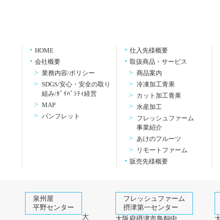
HOME
仕入先様概要
会社概要
取扱商品・サービス
業務内容/ポリシー
商品案内
SDGS/安心・安全の取り
冷凍加工青果
組み/ﾀﾞｲﾊﾞｼﾃｨ経営
カット加工青果
MAP
水産加工
パンフレット
フレッシュファーム
事業紹介
あけのフルーツ
リモートファーム
販売先様概要
泉州屋
フレッシュファーム
平野センター
摂津第一センター
大
大阪府摂津市鳥飼中