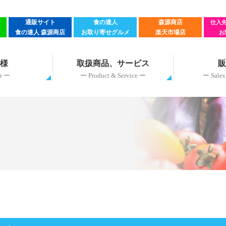
通販サイト
食の達人
森源商店
仕入
食の達人 森源商店
お取り寄せグルメ
楽天市場店
お
先様
取扱商品、サービス
販
r ー
ー Product & Service ー
ー Sales