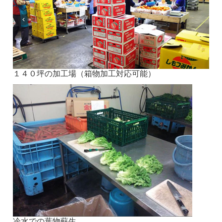
１４０坪の加工場（箱物加工対応可能）
冷水での葉物蘇生