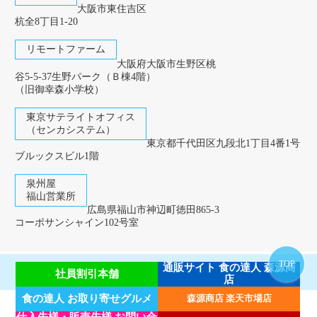
大阪市東住吉区
杭全8丁目1-20
リモートファーム
大阪府大阪市生野区桃
谷5-5-37生野パーク（Ｂ棟4階）
（旧御幸森小学校）
東京サテライトオフィス
（センカシステム）
東京都千代田区九段北1丁目4番1号
ブルックスビル1階
泉州屋
福山営業所
広島県福山市神辺町徳田865-3
コーポサンシャイン102号室
TOP
通販サイト 食の達人 森源商
Copyright 2020,SENSYUYA Co.,Ltd. All rights reserved.
社員割引本舗
店
食の達人 お取り寄せグルメ
森源商店 楽天市場店