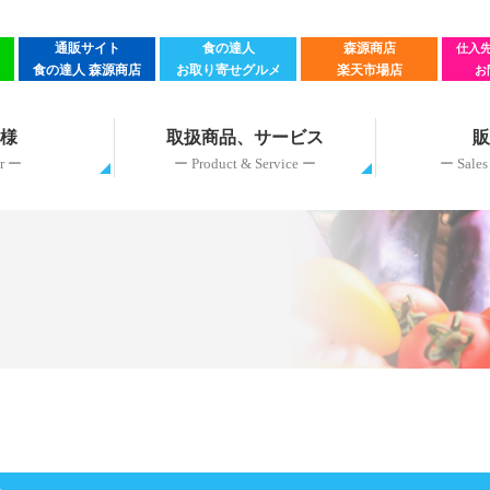
通販サイト
食の達人
森源商店
仕入
食の達人 森源商店
お取り寄せグルメ
楽天市場店
お
先様
取扱商品、サービス
販
r ー
ー Product & Service ー
ー Sales